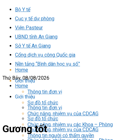
Bộ Y tế
Cục y tế dự phòng
Viện Pasteur
UBND tỉnh An Giang
Sở Y tế An Giang
Cổng dịch vụ công Quốc gia
Nền tảng “Bình dân học vụ số”
Home
Thứ Bảy, 08/08/2026
Giới thiệu
Home
Thông tin đơn vị
Giới thiệu
Sơ đồ tổ chức
Thông tin đơn vị
Chức năng, nhiệm vụ của CDCAG
Sơ đồ tổ chức
Chức năng, nhiệm vụ các Khoa – Phòng
Gương tốt
Chức năng, nhiệm vụ của CDCAG
Thông tin người có thẩm quyền