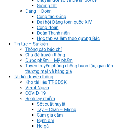
Chuyển đổi số và Đề án 06/CP
Gương tốt
Đảng – Đoàn
Công tác Đảng
Đại hội Đảng toàn quốc XIV
Công đoàn
Đoàn Thanh niên
Học tập và làm theo gương Bác
Tin tức – Sự kiện
Thông cáo báo chí
Chủ đề truyền thông
Dược phẩm – Mỹ phẩm
Tuyên truyền phòng chống buôn lậu, gian lận
thương mại và hàng giả
Tài liệu truyền thông
Kho tài liệu TT-GDSK
Vi-rút Nipah
COVID-19
Bệnh lây nhiễm
Sốt xuất huyết
Tay – Chân – Miệng
Cúm gia cầm
Bệnh dại
Ho gà