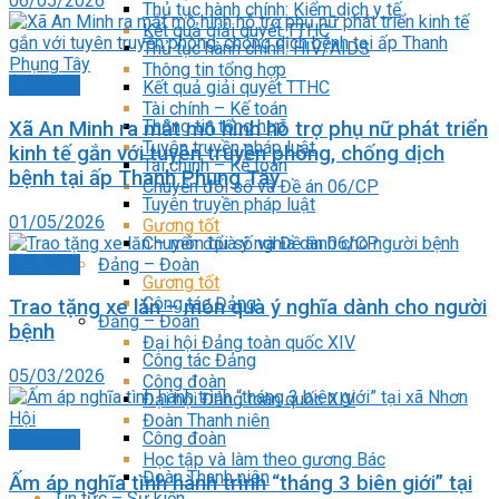
06/05/2026
Thủ tục hành chính: Kiểm dịch y tế
Kết quả giải quyết TTHC
Thủ tục hành chính: HIV/AIDS
Thông tin tổng hợp
Ảnh chụp
Kết quả giải quyết TTHC
Tài chính – Kế toán
Thông tin tổng hợp
Xã An Minh ra mắt mô hình hỗ trợ phụ nữ phát triển
Tuyên truyền pháp luật
kinh tế gắn với tuyên truyền phòng, chống dịch
Tài chính – Kế toán
bệnh tại ấp Thanh Phụng Tây
Chuyển đổi số và Đề án 06/CP
Tuyên truyền pháp luật
01/05/2026
Gương tốt
Chuyển đổi số và Đề án 06/CP
Ảnh chụp
Đảng – Đoàn
Gương tốt
Công tác Đảng
Trao tặng xe lăn – món quà ý nghĩa dành cho người
Đảng – Đoàn
bệnh
Đại hội Đảng toàn quốc XIV
Công tác Đảng
05/03/2026
Công đoàn
Đại hội Đảng toàn quốc XIV
Đoàn Thanh niên
Công đoàn
Ảnh chụp
Học tập và làm theo gương Bác
Đoàn Thanh niên
Ấm áp nghĩa tình hành trình “tháng 3 biên giới” tại
Tin tức – Sự kiện