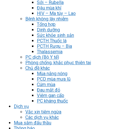
Sởi – Rubella
Đậu mùa khỉ
HIV – Ma túy – Lao
Bệnh không lây nhiễm
Tổng hợp
Dinh dưỡng
Sức khỏe sinh sản
PCTH Thuốc lá
PCTH Rượu – Bia
Thalassemia
PC dịch (Bộ Y tế)
Phòng chống, khắc phục thiên tai
Chủ đề khác
Mùa nắng nóng
PCD mùa mưa lũ
Cúm mùa
Đau mắt đỏ
Viêm gan cấp
PC kháng thuốc
Dịch vụ
Vắc xin tiêm ngừa
Các dịch vụ khác
Mua sắm đấu thầu
Thông báo