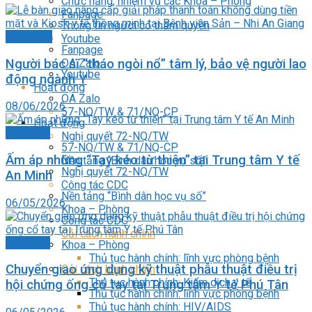
Chức năng, nhiệm vụ các Khoa – Phòng
Fanpage
Thông tin người có thẩm quyền
Bài - CĐS
Youtube
Fanpage
Người bác sĩ “tháo ngòi nổ” tâm lý, bảo vệ người lao
OA Zalo
Youtube
động ngành Y
Hoạt động
OA Zalo
08/06/2026
57-NQ/TW & 71/NQ-CP
Hoạt động
Ảnh chụp
Nghị quyết 72-NQ/TW
57-NQ/TW & 71/NQ-CP
Ấm áp những “Tay kéo từ thiện” tại Trung tâm Y tế
Nền tảng “Bình dân học vụ số”
Nghị quyết 72-NQ/TW
An Minh
Công tác CDC
Nền tảng “Bình dân học vụ số”
06/05/2026
Khoa – Phòng
Công tác CDC
Cải cách hành chính
Ảnh chụp
Khoa – Phòng
Thủ tục hành chính: lĩnh vực phòng bệnh
Chuyển giao ứng dụng kỹ thuật phẫu thuật điều trị
Cải cách hành chính
Thủ tục hành chính: Kiểm dịch y tế
hội chứng ống cổ tay tại Trung tâm Y tế Phú Tân
Thủ tục hành chính: lĩnh vực phòng bệnh
Thủ tục hành chính: HIV/AIDS