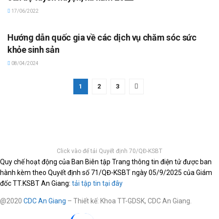
17/06/2022
CẢI CÁCH HÀNH CHÍNH
Hướng dẫn quốc gia về các dịch vụ chăm sóc sức
khỏe sinh sản
08/04/2024
1
2
3
Click vào để tải Quyết định 70/QĐ-KSBT
Quy chế hoạt động của Ban Biên tập Trang thông tin điện tử được ban
hành kèm theo Quyết định số 71/QĐ-KSBT ngày 05/9/2025 của Giám
đốc TT.KSBT An Giang:
tải tập tin tại đây
@2020
CDC An Giang
– Thiết kế: Khoa TT-GDSK, CDC An Giang.