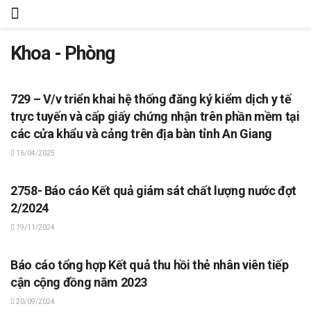
Khoa - Phòng
CHUYỂN ĐỔI SỐ - ĐỀ ÁN 06/CP - CNTT
729 – V/v triển khai hệ thống đăng ký kiểm dịch y tế
trực tuyến và cấp giấy chứng nhận trên phần mềm tại
các cửa khẩu và cảng trên địa bàn tỉnh An Giang
16/04/2025
KHOA - PHÒNG
2758- Báo cáo Kết quả giám sát chất lượng nước đợt
2/2024
19/11/2024
HOẠT ĐỘNG CDC
Báo cáo tổng hợp Kết quả thu hồi thẻ nhân viên tiếp
cận cộng đồng năm 2023
20/09/2024
HOẠT ĐỘNG CDC