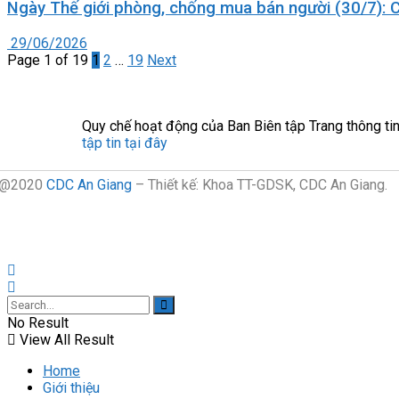
Ngày Thế giới phòng, chống mua bán người (30/7): 
29/06/2026
Page 1 of 19
1
2
…
19
Next
Quy chế hoạt động của Ban Biên tập Trang thông 
tập tin tại đây
@2020
CDC An Giang
– Thiết kế: Khoa TT-GDSK, CDC An Giang.
No Result
View All Result
Home
Giới thiệu