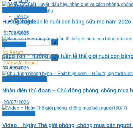
Dịch vụ
Thông báo
Bài viết theo đặt hàng
Mua sắm đấu thầu
Liên hệ
Hưởng ứng tuần lễ nuôi con bằng sữa mẹ năm 2026 K
Thông báo
Liên hệ
03/08/2026
Ảnh thiết kế
No Result
Bang-ron – Hưởng ứng tuần lễ thế giới nuôi con bằn
View All Result
No Result
01/08/2026
View All Result
Bài viết theo đặt hàng
Nhận diện thủ đoạn – Chủ động phòng, chống mua b
28/07/2026
Chấm nhuận bút
Video – Ngày Thế giới phòng, chống mua bán người 