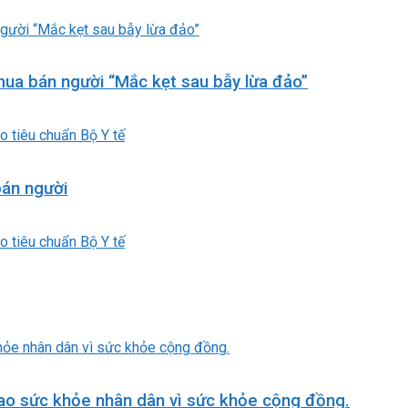
ua bán người “Mắc kẹt sau bẫy lừa đảo”
bán người
ao sức khỏe nhân dân vì sức khỏe cộng đồng.