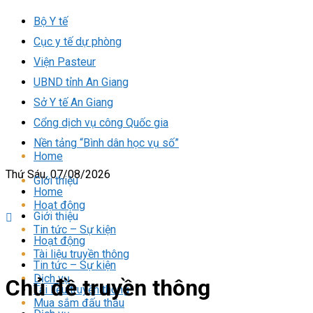
Bộ Y tế
Cục y tế dự phòng
Viện Pasteur
UBND tỉnh An Giang
Sở Y tế An Giang
Cổng dịch vụ công Quốc gia
Nền tảng “Bình dân học vụ số”
Home
Thứ Sáu, 07/08/2026
Giới thiệu
Home
Hoạt động
Giới thiệu
Tin tức – Sự kiện
Hoạt động
Tài liệu truyền thông
Tin tức – Sự kiện
Dịch vụ
Chủ đề truyền thông
Tài liệu truyền thông
Mua sắm đấu thầu