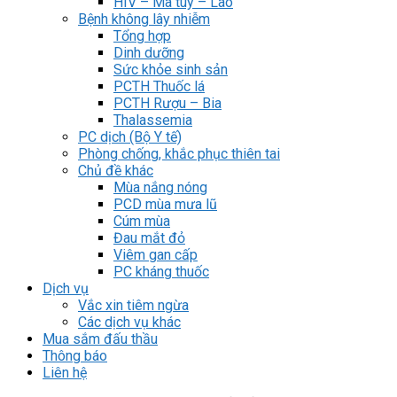
HIV – Ma túy – Lao
Bệnh không lây nhiễm
Tổng hợp
Dinh dưỡng
Sức khỏe sinh sản
PCTH Thuốc lá
PCTH Rượu – Bia
Thalassemia
PC dịch (Bộ Y tế)
Phòng chống, khắc phục thiên tai
Chủ đề khác
Mùa nắng nóng
PCD mùa mưa lũ
Cúm mùa
Đau mắt đỏ
Viêm gan cấp
PC kháng thuốc
Dịch vụ
Vắc xin tiêm ngừa
Các dịch vụ khác
Mua sắm đấu thầu
Thông báo
Liên hệ