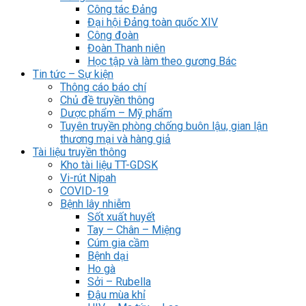
Công tác Đảng
Đại hội Đảng toàn quốc XIV
Công đoàn
Đoàn Thanh niên
Học tập và làm theo gương Bác
Tin tức – Sự kiện
Thông cáo báo chí
Chủ đề truyền thông
Dược phẩm – Mỹ phẩm
Tuyên truyền phòng chống buôn lậu, gian lận
thương mại và hàng giả
Tài liệu truyền thông
Kho tài liệu TT-GDSK
Vi-rút Nipah
COVID-19
Bệnh lây nhiễm
Sốt xuất huyết
Tay – Chân – Miệng
Cúm gia cầm
Bệnh dại
Ho gà
Sởi – Rubella
Đậu mùa khỉ