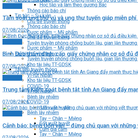
Học tập và làm theo gương Bác
Ảnh chụp
Thông cáo báo chí
Tin tức – Sự kiện
Tầm soát ung thư vú và ung thư tuyến giáp miễn phí 
Chủ đề truyền thông
Thông cáo báo chí
07/08/2026
Dược phẩm – Mỹ phẩm
Chủ đề truyền thông
Ảnh chụp
Tuyên truyền phòng chống buôn lậu, gian lận thương
Dược phẩm – Mỹ phẩm
Bình Đức thẩm định, cấp giấy chứng nhận cơ sở đủ đ
Tài liệu truyền thông
Tuyên truyền phòng chống buôn lậu, gian lận thương
Kho tài liệu TT-GDSK
07/08/2026
Tài liệu truyền thông
Vi-rút Nipah
Ảnh chụp
Kho tài liệu TT-GDSK
COVID-19
Trung tâm Kiểm soát bệnh tật tỉnh An Giang đẩy mạn
Vi-rút Nipah
Bệnh lây nhiễm
07/08/2026
COVID-19
Sốt xuất huyết
Bệnh lây nhiễm
Ảnh chụp
Tay – Chân – Miệng
Sốt xuất huyết
Cảnh báo: bệnh Uốn ván – đừng chủ quan với những 
Cúm gia cầm
Tay – Chân – Miệng
07/08/2026