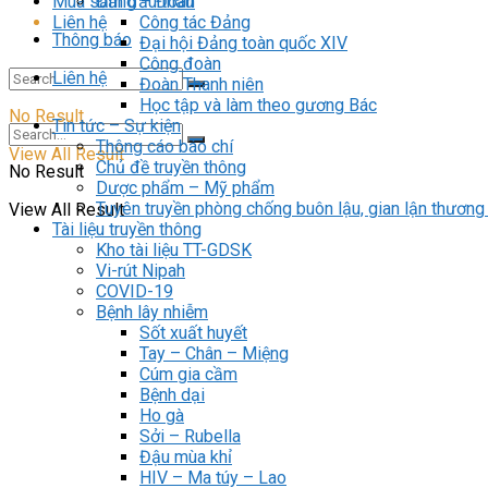
Đảng – Đoàn
Mua sắm đấu thầu
Công tác Đảng
Liên hệ
Thông báo
Đại hội Đảng toàn quốc XIV
Công đoàn
Liên hệ
Đoàn Thanh niên
Học tập và làm theo gương Bác
No Result
Tin tức – Sự kiện
Thông cáo báo chí
View All Result
Chủ đề truyền thông
No Result
Dược phẩm – Mỹ phẩm
Tuyên truyền phòng chống buôn lậu, gian lận thương
View All Result
Tài liệu truyền thông
Kho tài liệu TT-GDSK
Vi-rút Nipah
COVID-19
Bệnh lây nhiễm
Sốt xuất huyết
Tay – Chân – Miệng
Cúm gia cầm
Bệnh dại
Ho gà
Sởi – Rubella
Đậu mùa khỉ
HIV – Ma túy – Lao