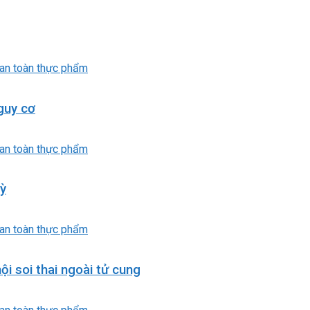
guy cơ
kỳ
i soi thai ngoài tử cung