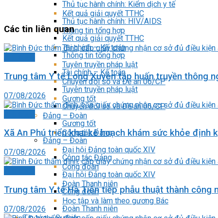
Thủ tục hành chính: Kiểm dịch y tế
Kết quả giải quyết TTHC
Thủ tục hành chính: HIV/AIDS
Các tin liên quan
Thông tin tổng hợp
Kết quả giải quyết TTHC
Tài chính – Kế toán
Thông tin tổng hợp
Ảnh chụp
Tuyên truyền pháp luật
Tài chính – Kế toán
Trung tâm Y tế Long Xuyên tập huấn truyền thông n
Chuyển đổi số và Đề án 06/CP
Tuyên truyền pháp luật
07/08/2026
Gương tốt
Chuyển đổi số và Đề án 06/CP
Ảnh chụp
Đảng – Đoàn
Gương tốt
Xã An Phú triển khai kế hoạch khám sức khỏe định 
Công tác Đảng
Đảng – Đoàn
Đại hội Đảng toàn quốc XIV
07/08/2026
Công tác Đảng
Công đoàn
Ảnh chụp
Đại hội Đảng toàn quốc XIV
Đoàn Thanh niên
Trung tâm Y tế Hà Tiên tiếp phẫu thuật thành công nộ
Công đoàn
Học tập và làm theo gương Bác
Đoàn Thanh niên
07/08/2026
Tin tức – Sự kiện