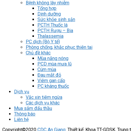
Bệnh không lây nhiễm
Tổng hợp
Dinh dưỡng
Sức khỏe sinh sản
PCTH Thuốc lá
PCTH Rượu – Bia
Thalassemia
PC dịch (Bộ Y tế)
Phòng chống, khắc phục thiên tai
Chủ đề khác
Mùa nắng nóng
PCD mùa mưa lũ
Cúm mùa
Đau mắt đỏ
Viêm gan cấp
PC kháng thuốc
Dịch vụ
Vắc xin tiêm ngừa
Các dịch vụ khác
Mua sắm đấu thầu
Thông báo
Liên hệ
Copyright©2020
CDC An Giang
. Thiết kế: Khoa TT-GDSK, Trung