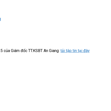
g
25 của Giám đốc TT.KSBT An Giang:
tải tập tin tại đây