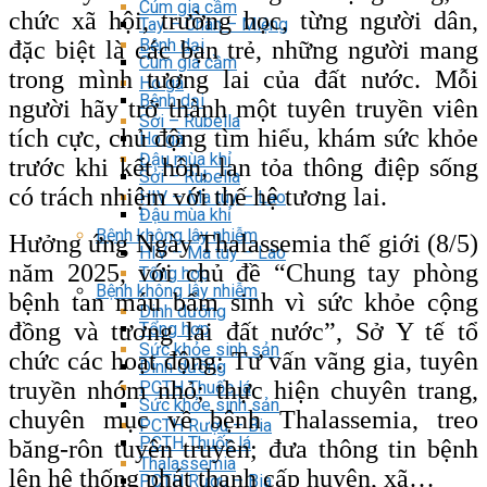
Cúm gia cầm
chức xã hội, trường học, từng người dân,
Tay – Chân – Miệng
Bệnh dại
đặc biệt là các bạn trẻ, những người mang
Cúm gia cầm
trong mình tương lai của đất nước. Mỗi
Ho gà
Bệnh dại
người hãy trở thành một tuyên truyền viên
Sởi – Rubella
tích cực, chủ động tìm hiểu, khám sức khỏe
Ho gà
Đậu mùa khỉ
trước khi kết hôn, lan tỏa thông điệp sống
Sởi – Rubella
có trách nhiệm với thế hệ tương lai.
HIV – Ma túy – Lao
Đậu mùa khỉ
Bệnh không lây nhiễm
Hưởng ứng Ngày Thalassemia thế giới (8/5)
HIV – Ma túy – Lao
năm 2025, với chủ đề “Chung tay phòng
Tổng hợp
Bệnh không lây nhiễm
bệnh tan máu bẩm sinh vì sức khỏe cộng
Dinh dưỡng
đồng và tương lai đất nước”, Sở Y tế tổ
Tổng hợp
Sức khỏe sinh sản
chức các hoạt động: Tư vấn vãng gia, tuyên
Dinh dưỡng
truyền nhóm nhỏ; thực hiện chuyên trang,
PCTH Thuốc lá
Sức khỏe sinh sản
chuyên mục về bệnh Thalassemia, treo
PCTH Rượu – Bia
PCTH Thuốc lá
băng-rôn tuyên truyền; đưa thông tin bệnh
Thalassemia
lên hệ thống phát thanh cấp huyện, xã…
PCTH Rượu – Bia