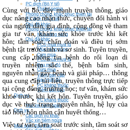
PC dịch (Bộ Y tế)
Thalassemia
Cùng với đó, đẩy mạnh truyền thông, giáo
Phòng chống, khắc phục thiên tai
dục nâng cao nhận thức, chuyển đổi hành vi
PC dịch (Bộ Y tế)
Chủ đề khác
của người dân, gia đình, cộng đồng về tham
Phòng chống, khắc phục thiên tai
gia tư vấn, khám sức khỏe trước khi kết
Mùa nắng nóng
Chủ đề khác
hôn; tầm soát, chẩn đoán và điều trị sớm
PCD mùa mưa lũ
bệnh tật trước sinh và sơ sinh. Tuyên truyền,
Mùa nắng nóng
Cúm mùa
cung cấp thông tin bệnh do rối loạn di
PCD mùa mưa lũ
truyền nhiễm sắc thể, bệnh bẩm sinh,
Đau mắt đỏ
Cúm mùa
nguyên nhân gây bệnh và giải pháp… thông
Viêm gan cấp
qua cung cấp tài liệu, truyền thông trực tiếp
Đau mắt đỏ
PC kháng thuốc
tại cộng đồng, trường học; tư vấn, khám sức
Viêm gan cấp
khỏe trước khi kết hôn. Tuyên truyền, giáo
Dịch vụ
PC kháng thuốc
dục về thực trạng, nguyên nhân, hệ lụy của
Vắc xin tiêm ngừa
Dịch vụ
tảo hôn, hôn nhân cận huyết thống…
Các dịch vụ khác
Vắc xin tiêm ngừa
Việc tư vấn, tầm soát trước sinh, tầm soát sơ
Mua sắm đấu thầu