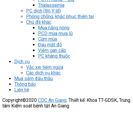
Thalassemia
PC dịch (Bộ Y tế)
Phòng chống, khắc phục thiên tai
Chủ đề khác
Mùa nắng nóng
PCD mùa mưa lũ
Cúm mùa
Đau mắt đỏ
Viêm gan cấp
PC kháng thuốc
Dịch vụ
Vắc xin tiêm ngừa
Các dịch vụ khác
Mua sắm đấu thầu
Thông báo
Liên hệ
Copyright©2020
CDC An Giang
. Thiết kế: Khoa TT-GDSK, Trung
tâm Kiểm soát bệnh tật An Giang