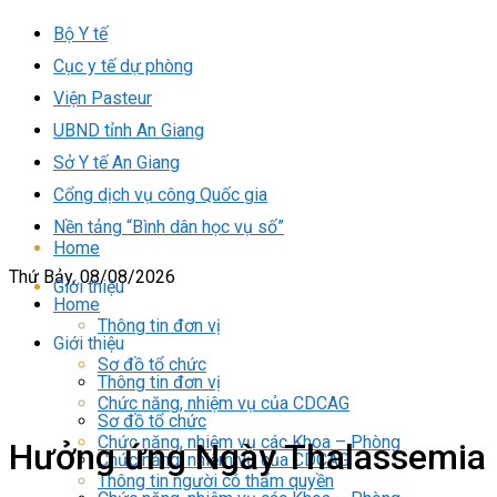
Bộ Y tế
Cục y tế dự phòng
Viện Pasteur
UBND tỉnh An Giang
Sở Y tế An Giang
Cổng dịch vụ công Quốc gia
Nền tảng “Bình dân học vụ số”
Home
Thứ Bảy, 08/08/2026
Giới thiệu
Home
Thông tin đơn vị
Giới thiệu
Sơ đồ tổ chức
Thông tin đơn vị
Chức năng, nhiệm vụ của CDCAG
Sơ đồ tổ chức
Chức năng, nhiệm vụ các Khoa – Phòng
Hưởng ứng Ngày Thalassemia
Chức năng, nhiệm vụ của CDCAG
Thông tin người có thẩm quyền