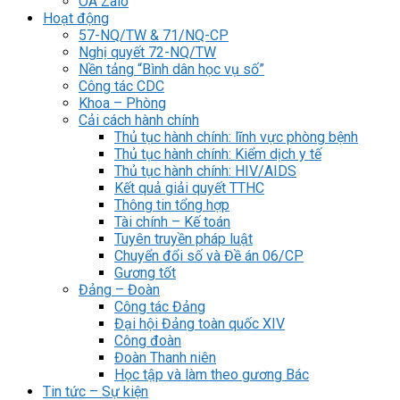
OA Zalo
Hoạt động
57-NQ/TW & 71/NQ-CP
Nghị quyết 72-NQ/TW
Nền tảng “Bình dân học vụ số”
Công tác CDC
Khoa – Phòng
Cải cách hành chính
Thủ tục hành chính: lĩnh vực phòng bệnh
Thủ tục hành chính: Kiểm dịch y tế
Thủ tục hành chính: HIV/AIDS
Kết quả giải quyết TTHC
Thông tin tổng hợp
Tài chính – Kế toán
Tuyên truyền pháp luật
Chuyển đổi số và Đề án 06/CP
Gương tốt
Đảng – Đoàn
Công tác Đảng
Đại hội Đảng toàn quốc XIV
Công đoàn
Đoàn Thanh niên
Học tập và làm theo gương Bác
Tin tức – Sự kiện