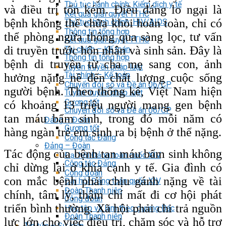
Thủ tục hành chính: Kiểm dịch y tế
và điều trị tốn kém. Điều đáng lo ngại là
Kết quả giải quyết TTHC
bệnh không thể chữa khỏi hoàn toàn, chỉ có
Thủ tục hành chính: HIV/AIDS
Thông tin tổng hợp
thể phòng ngừa thông qua sàng lọc, tư vấn
Kết quả giải quyết TTHC
di truyền trước hôn nhân và sinh sản. Đây là
Tài chính – Kế toán
Thông tin tổng hợp
bệnh di truyền từ cha mẹ sang con, ảnh
Tuyên truyền pháp luật
Tài chính – Kế toán
hưởng nặng nề đến chất lượng cuộc sống
Chuyển đổi số và Đề án 06/CP
người bệnh. Theo thống kê, Việt Nam hiện
Tuyên truyền pháp luật
Gương tốt
có khoảng 13 triệu người mang gen bệnh
Chuyển đổi số và Đề án 06/CP
tan máu bẩm sinh, trong đó mỗi năm có
Đảng – Đoàn
Gương tốt
hàng ngàn trẻ em sinh ra bị bệnh ở thể nặng.
Công tác Đảng
Đảng – Đoàn
Tác động của bệnh tan máu bẩm sinh không
Đại hội Đảng toàn quốc XIV
Công tác Đảng
chỉ dừng lại ở khía cạnh y tế. Gia đình có
Công đoàn
con mắc bệnh phải chịu gánh nặng về tài
Đại hội Đảng toàn quốc XIV
Đoàn Thanh niên
chính, tâm lý, thậm chí mất đi cơ hội phát
Công đoàn
triển bình thường. Xã hội phải chi trả nguồn
Học tập và làm theo gương Bác
Đoàn Thanh niên
lực lớn cho việc điều trị, chăm sóc và hỗ trợ
Tin tức – Sự kiện