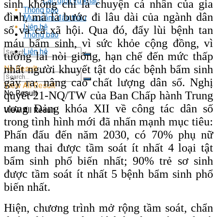
Các dịch vụ khác
sinh không chỉ là chuyện cá nhân của gia
Thông báo
đình, mà là bước đi lâu dài của ngành dân
Mua sắm đấu thầu
Liên hệ
số và cả xã hội. Qua đó, đẩy lùi bệnh tan
Thông báo
máu bẩm sinh, vì sức khỏe cộng đồng, vì
Liên hệ
tương lai nòi giống, hạn chế đến mức thấp
nhất người khuyết tật do các bệnh bẩm sinh
No Result
gây ra; nâng cao chất lượng dân số. Nghị
View All Result
No Result
quyết 21-NQ/TW của Ban Chấp hành Trung
ương Đảng khóa XII về công tác dân số
View All Result
trong tình hình mới đã nhấn mạnh mục tiêu:
Phấn đấu đến năm 2030, có 70% phụ nữ
mang thai được tầm soát ít nhất 4 loại tật
bẩm sinh phổ biến nhất; 90% trẻ sơ sinh
được tầm soát ít nhất 5 bệnh bẩm sinh phổ
biến nhất.
Hiện, chương trình mở rộng tầm soát, chẩn