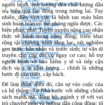
người bệnh, ảnh hưởng đến chất lượng dân
Học tập và làm theo gương Bác
Thông cáo báo chí
số, hiệu quả lao động trong tương lai. Tuy
Tin tức – Sự kiện
nhiên, điều tích cực là bệnh tan máu bẩm
Chủ đề truyền thông
Thông cáo báo chí
sinh hoàn toàn có thể phòng ngừa được. Các
Dược phẩm – Mỹ phẩm
Chủ đề truyền thông
biện pháp, như: Tuyên truyền nâng cao nhận
Tuyên truyền phòng chống buôn lậu, gian lận
thức về bệnh trong cộng đồng; triển khai
Dược phẩm – Mỹ phẩm
thương mại và hàng giả
rộng rãi chương trình sàng lọc, xét nghiệm
Tuyên truyền phòng chống buôn lậu, gian lận
gen trước hôn nhân và trước sinh; tư vấn di
Tài liệu truyền thông
thương mại và hàng giả
truyền cho cặp đôi có nguy cơ cao; hỗ trợ
Kho tài liệu TT-GDSK
người bệnh về bảo hiểm y tế và tiếp cận
Tài liệu truyền thông
Vi-rút Nipah
dịch vụ y tế chất lượng… chính là những
Kho tài liệu TT-GDSK
bước đi cần thiết, cấp bách.
COVID-19
Vi-rút Nipah
Bệnh lây nhiễm
Để làm được điều đó, cần sự vào cuộc của
COVID-19
cả hệ thống: Từ Nhà nước với những chính
Sốt xuất huyết
Bệnh lây nhiễm
sách mạnh mẽ, đồng bộ; ngành y tế với vai
Tay – Chân – Miệng
Sốt xuất huyết
trò chuyên môn và hướng dẫn cộng đồng; tổ