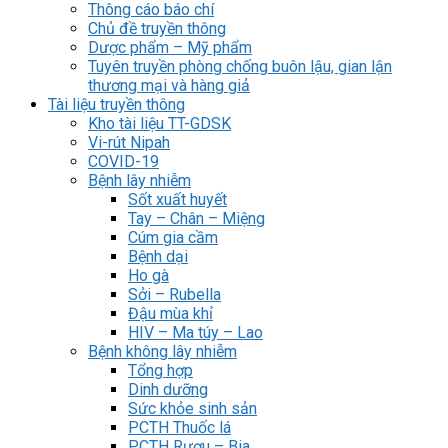
Thông cáo báo chí
Chủ đề truyền thông
Dược phẩm – Mỹ phẩm
Tuyên truyền phòng chống buôn lậu, gian lận
thương mại và hàng giả
Tài liệu truyền thông
Kho tài liệu TT-GDSK
Vi-rút Nipah
COVID-19
Bệnh lây nhiễm
Sốt xuất huyết
Tay – Chân – Miệng
Cúm gia cầm
Bệnh dại
Ho gà
Sởi – Rubella
Đậu mùa khỉ
HIV – Ma túy – Lao
Bệnh không lây nhiễm
Tổng hợp
Dinh dưỡng
Sức khỏe sinh sản
PCTH Thuốc lá
PCTH Rượu – Bia