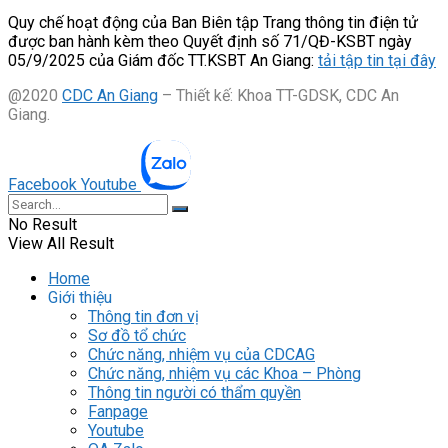
Quy chế hoạt động của Ban Biên tập Trang thông tin điện tử
được ban hành kèm theo Quyết định số 71/QĐ-KSBT ngày
05/9/2025 của Giám đốc TT.KSBT An Giang:
tải tập tin tại đây
@2020
CDC An Giang
– Thiết kế: Khoa TT-GDSK, CDC An
Giang.
Facebook
Youtube
No Result
View All Result
Home
Giới thiệu
Thông tin đơn vị
Sơ đồ tổ chức
Chức năng, nhiệm vụ của CDCAG
Chức năng, nhiệm vụ các Khoa – Phòng
Thông tin người có thẩm quyền
Fanpage
Youtube