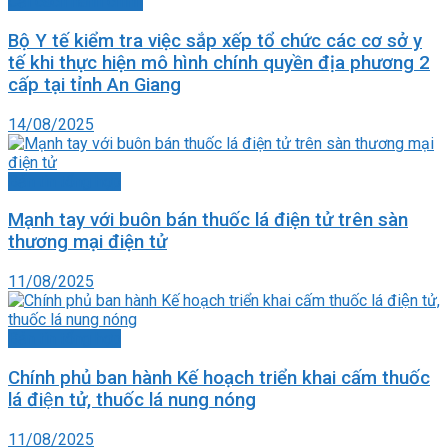
Cải cách hành chính
Bộ Y tế kiểm tra việc sắp xếp tổ chức các cơ sở y
tế khi thực hiện mô hình chính quyền địa phương 2
cấp tại tỉnh An Giang
14/08/2025
Bản tin tổng hợp
Mạnh tay với buôn bán thuốc lá điện tử trên sàn
thương mại điện tử
11/08/2025
Bản tin tổng hợp
Chính phủ ban hành Kế hoạch triển khai cấm thuốc
lá điện tử, thuốc lá nung nóng
11/08/2025