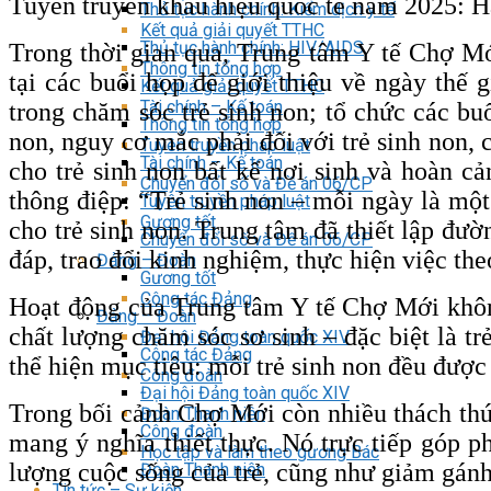
Tuyên truyền khẩu hiệu quốc tế năm 2025: H
Thủ tục hành chính: Kiểm dịch y tế
Kết quả giải quyết TTHC
Thủ tục hành chính: HIV/AIDS
Trong thời gian qua, Trung tâm Y tế Chợ Mớ
Thông tin tổng hợp
tại các buổi họp để giới thiệu về ngày thế 
Kết quả giải quyết TTHC
Tài chính – Kế toán
trong chăm sóc trẻ sinh non; tổ chức các bu
Thông tin tổng hợp
non, nguy cơ mắc phải đối với trẻ sinh non, 
Tuyên truyền pháp luật
Tài chính – Kế toán
cho trẻ sinh non bất kể nơi sinh và hoàn cả
Chuyển đổi số và Đề án 06/CP
thông điệp: “Trẻ sinh non – mỗi ngày là mộ
Tuyên truyền pháp luật
Gương tốt
cho trẻ sinh non. Trung tâm đã thiết lập đư
Chuyển đổi số và Đề án 06/CP
đáp, trao đổi kinh nghiệm, thực hiện việc theo
Đảng – Đoàn
Gương tốt
Công tác Đảng
Hoạt động của Trung tâm Y tế Chợ Mới không
Đảng – Đoàn
chất lượng chăm sóc sơ sinh – đặc biệt là t
Đại hội Đảng toàn quốc XIV
Công tác Đảng
thể hiện mục tiêu: mỗi trẻ sinh non đều được
Công đoàn
Đại hội Đảng toàn quốc XIV
Trong bối cảnh Chợ Mới còn nhiều thách thức 
Đoàn Thanh niên
Công đoàn
mang ý nghĩa thiết thực. Nó trực tiếp góp p
Học tập và làm theo gương Bác
lượng cuộc sống của trẻ, cũng như giảm gánh
Đoàn Thanh niên
Tin tức – Sự kiện