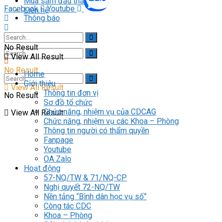
Mua sắm đấu thầu
Facebook
Youtube
Liên hệ
Thông báo
Liên hệ
No Result
View All Result
No Result
Home
Giới thiệu
View All Result
Thông tin đơn vị
No Result
Sơ đồ tổ chức
Chức năng, nhiệm vụ của CDCAG
View All Result
Chức năng, nhiệm vụ các Khoa – Phòng
Thông tin người có thẩm quyền
Fanpage
Youtube
OA Zalo
Hoạt động
57-NQ/TW & 71/NQ-CP
Nghị quyết 72-NQ/TW
Nền tảng “Bình dân học vụ số”
Công tác CDC
Khoa – Phòng