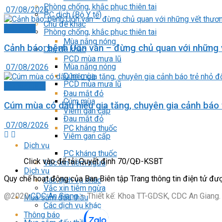
Phòng chống, khắc phục thiên tai
07/08/2026
PC dịch (Bộ Y tế)
Chủ đề khác
Ảnh chụp
Phòng chống, khắc phục thiên tai
Mùa nắng nóng
Cảnh báo: bệnh Uốn ván – đừng chủ quan với những 
Chủ đề khác
PCD mùa mưa lũ
Mùa nắng nóng
07/08/2026
Cúm mùa
PCD mùa mưa lũ
Bài sưu tầm
Đau mắt đỏ
Cúm mùa
Cúm mùa có dấu hiệu gia tăng, chuyên gia cảnh báo 
Viêm gan cấp
Đau mắt đỏ
07/08/2026
PC kháng thuốc
Viêm gan cấp
Dịch vụ
PC kháng thuốc
Click vào để tải Quyết định 70/QĐ-KSBT
Vắc xin tiêm ngừa
Dịch vụ
Quy chế hoạt động của Ban Biên tập Trang thông tin điện tử 
Các dịch vụ khác
Vắc xin tiêm ngừa
@2020
CDC An Giang
– Thiết kế: Khoa TT-GDSK, CDC An Giang.
Mua sắm đấu thầu
Các dịch vụ khác
Thông báo