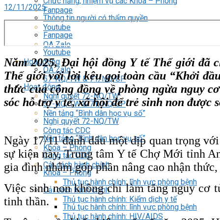
Chức năng, nhiệm vụ các Khoa – Phòng
12/11/2025
Fanpage
Thông tin người có thẩm quyền
Youtube
Fanpage
OA Zalo
Youtube
Năm 2025, Đại hội đồng Y tế Thế giới đã c
Hoạt động
OA Zalo
Thế giới với lời kêu gọi toàn cầu “Khởi đầ
57-NQ/TW & 71/NQ-CP
Hoạt động
thức của cộng đồng về phòng ngừa nguy cơ
Nghị quyết 72-NQ/TW
sóc hỗ trợ y tế, xã hội để trẻ sinh non được
57-NQ/TW & 71/NQ-CP
Nền tảng “Bình dân học vụ số”
Nghị quyết 72-NQ/TW
Công tác CDC
Nền tảng “Bình dân học vụ số”
Ngày 17/11 đánh dấu một dịp quan trọng với 
Khoa – Phòng
sự kiện này, Trung tâm Y tế Chợ Mới tỉnh An
Công tác CDC
Cải cách hành chính
gia đình nhằm góp phần nâng cao nhận thức, 
Khoa – Phòng
Thủ tục hành chính: lĩnh vực phòng bệnh
Việc sinh non không chỉ làm tăng nguy cơ tử
Cải cách hành chính
Thủ tục hành chính: Kiểm dịch y tế
tinh thần.
Thủ tục hành chính: lĩnh vực phòng bệnh
Thủ tục hành chính: HIV/AIDS