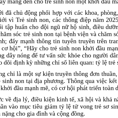
ãy mang đến cho trẻ sinh non một khởi đầu mạ
i đã chủ động phối hợp với các khoa, phòng,
giới vì Trẻ sinh non, các thông điệp năm 2025
ổi tập huấn cho đội ngũ nữ hộ sinh, điều dưỡ
chăm sóc trẻ sinh non tại bệnh viện và chăm s
nh; đẩy mạnh thông tin tuyên truyền trên tr
t cơ hội”, “Hãy cho trẻ sinh non khởi đầu mạ
ờng dây nóng để tư vấn sức khỏe cho người dân
 dõi định kỳ những chỉ số liên quan: tỷ lệ trẻ
 chỉ là một sự kiện truyền thông đơn thuần
rẻ sinh non tại địa phương. Thông qua việc kế
 khởi đầu mạnh mẽ, có cơ hội phát triển toàn d
về địa lý, điều kiện kinh tế, xã hội và khả n
hần vào mục tiêu giảm tỷ lệ tử vong trẻ sơ si
 nặng cho gia đình và cộng đồng.