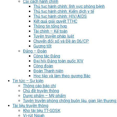
Cải cách hành chính
Thủ tục hành chính: lĩnh vực phòng bệnh
Thủ tục hành chính: Kiểm dịch y tế
Thủ tục hành chính: HIV/AIDS
Kết quả giải quyết TTHC
Thông tin tổng hợp
Tài chính – Kế toán
Tuyên truyền pháp luật
Chuyển đổi số và Đề án 06/CP
Gương tốt
Đảng – Đoàn
Công tác Đảng
Đại hội Đảng toàn quốc XIV
Công đoàn
Đoàn Thanh niên
Học tập và làm theo gương Bác
Tin tức – Sự kiện
Thông cáo báo chí
Chủ đề truyền thông
Dược phẩm – Mỹ phẩm
Tuyên truyền phòng chống buôn lậu, gian lận thương
Tài liệu truyền thông
Kho tài liệu TT-GDSK
Vi-rút Nipah