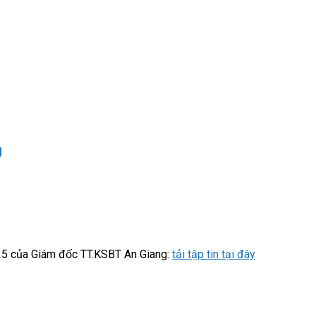
g
25 của Giám đốc TT.KSBT An Giang:
tải tập tin tại đây