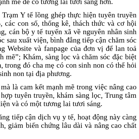
nh mẽ để có tương lai tươi sáng hơn.
 Trạm Y tế lồng ghép thực hiện tuyên truyền
, các con số, thống kê, thách thức và cơ hội
ng, cán bộ y tế tuyến xã về nguyên nhân sinh
óc sau xuất viện, bình đẳng tiếp cận chăm sóc
ang Website và fanpage của đơn vị để lan toả
nh mẽ”; Khám, sàng lọc và chăm sóc đặc biệt
, trong đó cha mẹ có con sinh non có thể hỏi
 sinh non tại địa phương.
, mà là cam kết mạnh mẽ trong việc nâng cao
t hợp tuyên truyền, khám sàng lọc, Trung tâm
iện và có một tương lai tươi sáng.
ăng tiếp cận dịch vụ y tế, hoạt động này càng
nh, giảm biến chứng lâu dài và nâng cao chất