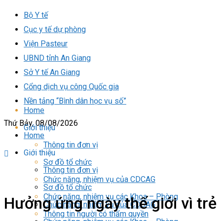
Bộ Y tế
Cục y tế dự phòng
Viện Pasteur
UBND tỉnh An Giang
Sở Y tế An Giang
Cổng dịch vụ công Quốc gia
Nền tảng “Bình dân học vụ số”
Home
Thứ Bảy, 08/08/2026
Giới thiệu
Home
Thông tin đơn vị
Giới thiệu
Sơ đồ tổ chức
Thông tin đơn vị
Chức năng, nhiệm vụ của CDCAG
Sơ đồ tổ chức
Chức năng, nhiệm vụ các Khoa – Phòng
Hưởng ứng ngày thế giới vì trẻ
Chức năng, nhiệm vụ của CDCAG
Thông tin người có thẩm quyền