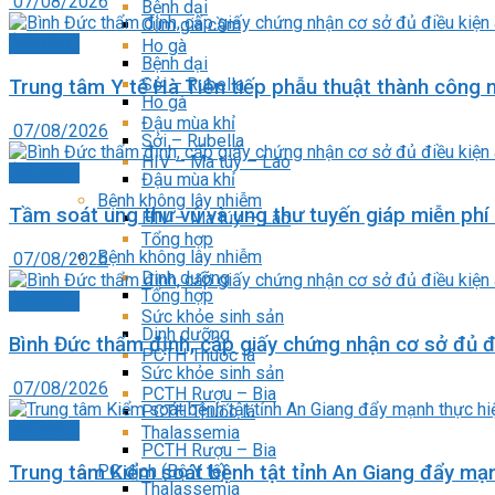
07/08/2026
Bệnh dại
Cúm gia cầm
Ảnh chụp
Ho gà
Bệnh dại
Sởi – Rubella
Trung tâm Y tế Hà Tiên tiếp phẫu thuật thành công nộ
Ho gà
Đậu mùa khỉ
07/08/2026
Sởi – Rubella
HIV – Ma túy – Lao
Ảnh chụp
Đậu mùa khỉ
Bệnh không lây nhiễm
Tầm soát ung thư vú và ung thư tuyến giáp miễn phí 
HIV – Ma túy – Lao
Tổng hợp
Bệnh không lây nhiễm
07/08/2026
Dinh dưỡng
Tổng hợp
Ảnh chụp
Sức khỏe sinh sản
Dinh dưỡng
Bình Đức thẩm định, cấp giấy chứng nhận cơ sở đủ đ
PCTH Thuốc lá
Sức khỏe sinh sản
07/08/2026
PCTH Rượu – Bia
PCTH Thuốc lá
Ảnh chụp
Thalassemia
PCTH Rượu – Bia
PC dịch (Bộ Y tế)
Trung tâm Kiểm soát bệnh tật tỉnh An Giang đẩy mạn
Thalassemia