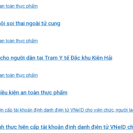
i soi thai ngoài tử cung
cho người dân tại Trạm Y tế Đặc khu Kiên Hải
iều kiện an toàn thực phẩm
h thực hiện cấp tài khoản định danh điện tử VNeID ch