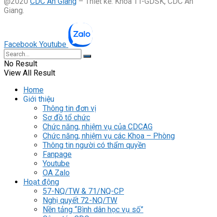
@2020
CDC An Giang
– Thiết kế: Khoa TT-GDSK, CDC An
Giang.
Facebook
Youtube
No Result
View All Result
Home
Giới thiệu
Thông tin đơn vị
Sơ đồ tổ chức
Chức năng, nhiệm vụ của CDCAG
Chức năng, nhiệm vụ các Khoa – Phòng
Thông tin người có thẩm quyền
Fanpage
Youtube
OA Zalo
Hoạt động
57-NQ/TW & 71/NQ-CP
Nghị quyết 72-NQ/TW
Nền tảng “Bình dân học vụ số”