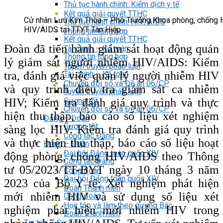
Thủ tục hành chính: Kiểm dịch y tế
Kết quả giải quyết TTHC
Cử nhân Lưu Kim Thoa – Phó Trưởng Khoa phòng, chống H
Thủ tục hành chính: HIV/AIDS
HIV/AIDS tại TTYT Tân Hiệp
Thông tin tổng hợp
Kết quả giải quyết TTHC
Đoàn đã tiến hành giám sát hoạt động quản
Tài chính – Kế toán
Thông tin tổng hợp
lý giám sát người nhiễm HIV/AIDS: Kiểm
Tuyên truyền pháp luật
tra, đánh giá việc quản lý người nhiễm HIV
Tài chính – Kế toán
Chuyển đổi số và Đề án 06/CP
và quy trình điều tra giám sát ca nhiễm
Tuyên truyền pháp luật
HIV; Kiểm tra đánh giá quy trình và thực
Gương tốt
Chuyển đổi số và Đề án 06/CP
hiện thu thập, báo cáo số liệu xét nghiệm
Đảng – Đoàn
Gương tốt
sàng lọc HIV. Kiểm tra đánh giá quy trình
Công tác Đảng
và thực hiện thu thập, báo cáo số liệu hoạt
Đảng – Đoàn
Đại hội Đảng toàn quốc XIV
động phòng, chống HIV/AIDS theo Thông
Công tác Đảng
tư 05/2023/TT-BYT ngày 10 tháng 3 năm
Công đoàn
Đại hội Đảng toàn quốc XIV
2023 của Bộ Y tế; Xét nghiệm phát hiện
Đoàn Thanh niên
mới nhiễm HIV và sử dụng số liệu xét
Công đoàn
Học tập và làm theo gương Bác
nghiệm phát hiện mới nhiễm HIV trong
Đoàn Thanh niên
Tin tức – Sự kiện