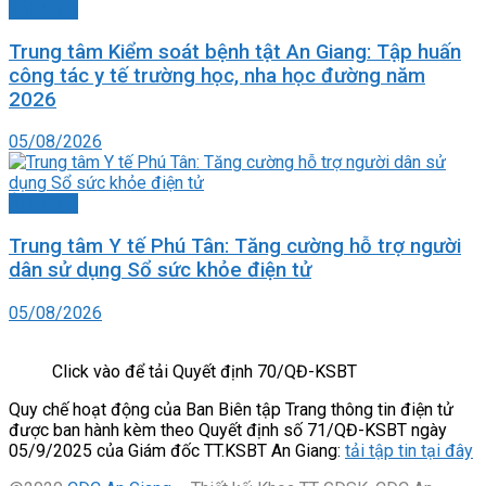
Ảnh chụp
Trung tâm Kiểm soát bệnh tật An Giang: Tập huấn
công tác y tế trường học, nha học đường năm
2026
05/08/2026
Ảnh chụp
Trung tâm Y tế Phú Tân: Tăng cường hỗ trợ người
dân sử dụng Sổ sức khỏe điện tử
05/08/2026
Click vào để tải Quyết định 70/QĐ-KSBT
Quy chế hoạt động của Ban Biên tập Trang thông tin điện tử
được ban hành kèm theo Quyết định số 71/QĐ-KSBT ngày
05/9/2025 của Giám đốc TT.KSBT An Giang:
tải tập tin tại đây