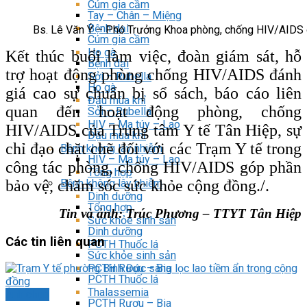
Cúm gia cầm
Tay – Chân – Miệng
Bệnh dại
Bs. Lê Văn Ý – Phó Trưởng Khoa phòng, chống HIV/AIDS g
Cúm gia cầm
Ho gà
Kết thúc buổi làm việc, đoàn giám sát, hỗ
Bệnh dại
trợ hoạt động phòng chống HIV/AIDS đánh
Sởi – Rubella
Ho gà
giá cao sự chuẩn bị sổ sách, báo cáo liên
Đậu mùa khỉ
quan đến hoạt động phòng, chống
Sởi – Rubella
HIV – Ma túy – Lao
HIV/AIDS của Trung tâm Y tế Tân Hiệp, sự
Đậu mùa khỉ
chỉ đạo chặt chẽ đối với các Trạm Y tế trong
Bệnh không lây nhiễm
HIV – Ma túy – Lao
công tác phòng, chống HIV/AIDS góp phần
Tổng hợp
bảo vệ, chăm sóc sức khỏe cộng đồng./.
Bệnh không lây nhiễm
Dinh dưỡng
Tổng hợp
Tin và ảnh: Trúc Phương – TTYT Tân Hiệp
Sức khỏe sinh sản
Dinh dưỡng
Các tin liên quan
PCTH Thuốc lá
Sức khỏe sinh sản
PCTH Rượu – Bia
PCTH Thuốc lá
Thalassemia
Ảnh chụp
PCTH Rượu – Bia