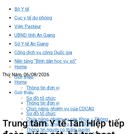
Bộ Y tế
Cục y tế dự phòng
Viện Pasteur
UBND tỉnh An Giang
Sở Y tế An Giang
Cổng dịch vụ công Quốc gia
Nền tảng “Bình dân học vụ số”
Home
Thứ Năm, 06/08/2026
Giới thiệu
Home
Thông tin đơn vị
Giới thiệu
Sơ đồ tổ chức
Thông tin đơn vị
Chức năng, nhiệm vụ của CDCAG
Sơ đồ tổ chức
Chức năng, nhiệm vụ các Khoa – Phòng
Trung tâm Y tế Tân Hiệp tiếp
Chức năng, nhiệm vụ của CDCAG
Thông tin người có thẩm quyền