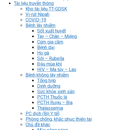
Tài liệu truyền thông
Kho tài liệu TT-GDSK
Vi-rút Nipah
COVID-19
Bệnh lây nhiễm
Sốt xuất huyết
Tay – Chân – Miệng
Cúm gia cầm
Bệnh dại
Ho gà
Sởi – Rubella
Đậu mùa khỉ
HIV – Ma túy – Lao
Bệnh không lây nhiễm
Tổng hợp
Dinh dưỡng
Sức khỏe sinh sản
PCTH Thuốc lá
PCTH Rượu – Bia
Thalassemia
PC dịch (Bộ Y tế)
Phòng chống, khắc phục thiên tai
Chủ đề khác