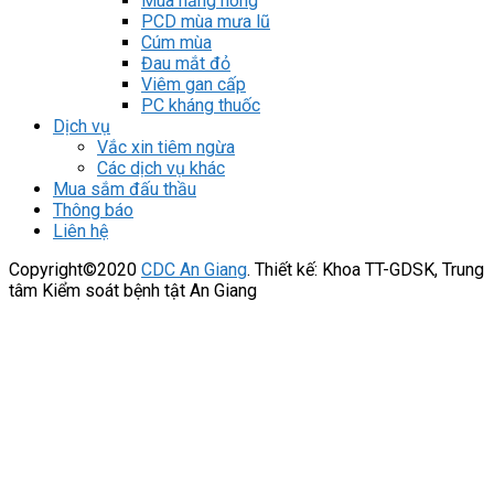
Mùa nắng nóng
PCD mùa mưa lũ
Cúm mùa
Đau mắt đỏ
Viêm gan cấp
PC kháng thuốc
Dịch vụ
Vắc xin tiêm ngừa
Các dịch vụ khác
Mua sắm đấu thầu
Thông báo
Liên hệ
Copyright©2020
CDC An Giang
. Thiết kế: Khoa TT-GDSK, Trung
tâm Kiểm soát bệnh tật An Giang