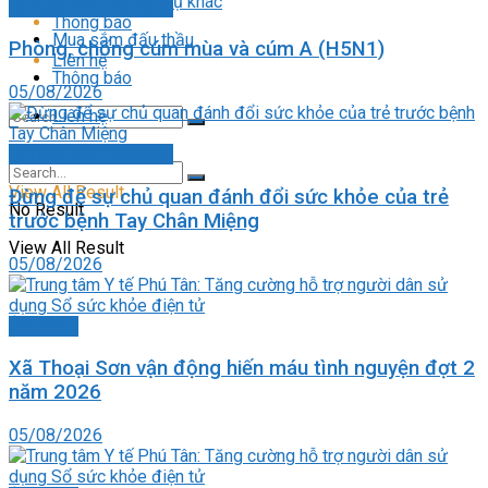
Các dịch vụ khác
Bài viết theo đặt hàng
Thông báo
Mua sắm đấu thầu
Phòng, chống cúm mùa và cúm A (H5N1)
Liên hệ
Thông báo
05/08/2026
Liên hệ
No Result
Bài viết theo đặt hàng
View All Result
Đừng để sự chủ quan đánh đổi sức khỏe của trẻ
No Result
trước bệnh Tay Chân Miệng
View All Result
05/08/2026
Ảnh chụp
Xã Thoại Sơn vận động hiến máu tình nguyện đợt 2
năm 2026
05/08/2026