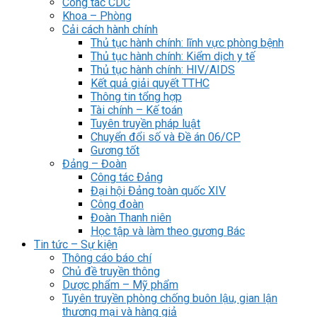
Công tác CDC
Khoa – Phòng
Cải cách hành chính
Thủ tục hành chính: lĩnh vực phòng bệnh
Thủ tục hành chính: Kiểm dịch y tế
Thủ tục hành chính: HIV/AIDS
Kết quả giải quyết TTHC
Thông tin tổng hợp
Tài chính – Kế toán
Tuyên truyền pháp luật
Chuyển đổi số và Đề án 06/CP
Gương tốt
Đảng – Đoàn
Công tác Đảng
Đại hội Đảng toàn quốc XIV
Công đoàn
Đoàn Thanh niên
Học tập và làm theo gương Bác
Tin tức – Sự kiện
Thông cáo báo chí
Chủ đề truyền thông
Dược phẩm – Mỹ phẩm
Tuyên truyền phòng chống buôn lậu, gian lận
thương mại và hàng giả