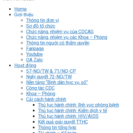
Home
Giới thiệu
Thông tin đơn vị
Sơ đồ tổ chức
Chức năng, nhiệm vụ của CDCAG
Chức năng, nhiệm vụ các Khoa – Phòng
Thông tin người có thẩm quyền
Fanpage
Youtube
OA Zalo
Hoạt động
57-NQ/TW & 71/NQ-CP
Nghị quyết 72-NQ/TW
Nền tảng “Bình dân học vụ số”
Công tác CDC
Khoa – Phòng
Cải cách hành chính
Thủ tục hành chính: lĩnh vực phòng bệnh
Thủ tục hành chính: Kiểm dịch y tế
Thủ tục hành chính: HIV/AIDS
Kết quả giải quyết TTHC
Thông tin tổng hợp