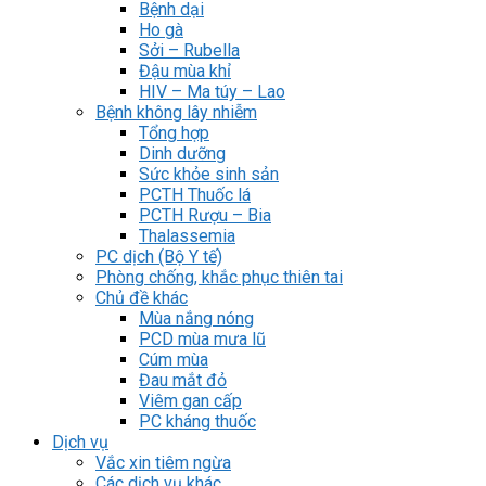
Bệnh dại
Ho gà
Sởi – Rubella
Đậu mùa khỉ
HIV – Ma túy – Lao
Bệnh không lây nhiễm
Tổng hợp
Dinh dưỡng
Sức khỏe sinh sản
PCTH Thuốc lá
PCTH Rượu – Bia
Thalassemia
PC dịch (Bộ Y tế)
Phòng chống, khắc phục thiên tai
Chủ đề khác
Mùa nắng nóng
PCD mùa mưa lũ
Cúm mùa
Đau mắt đỏ
Viêm gan cấp
PC kháng thuốc
Dịch vụ
Vắc xin tiêm ngừa
Các dịch vụ khác