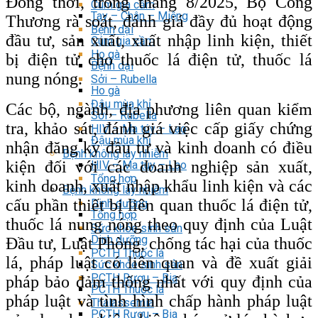
Đồng thời, trong tháng 8/2025, Bộ Công
Cúm gia cầm
Tay – Chân – Miệng
Thương rà soát, đánh giá đầy đủ hoạt động
Bệnh dại
đầu tư, sản xuất, xuất nhập linh kiện, thiết
Cúm gia cầm
Ho gà
bị điện tử cho thuốc lá điện tử, thuốc lá
Bệnh dại
nung nóng.
Sởi – Rubella
Ho gà
Đậu mùa khỉ
Các bộ, ngành, địa phương liên quan kiểm
Sởi – Rubella
tra, khảo sát, đánh giá việc cấp giấy chứng
HIV – Ma túy – Lao
Đậu mùa khỉ
nhận đăng ký đầu tư và kinh doanh có điều
Bệnh không lây nhiễm
kiện đối với các doanh nghiệp sản xuất,
HIV – Ma túy – Lao
Tổng hợp
kinh doanh, xuất nhập khẩu linh kiện và các
Bệnh không lây nhiễm
cấu phần thiết bị liên quan thuốc lá điện tử,
Dinh dưỡng
Tổng hợp
thuốc lá nung nóng theo quy định của Luật
Sức khỏe sinh sản
Dinh dưỡng
Đầu tư, Luật Phòng, chống tác hại của thuốc
PCTH Thuốc lá
lá, pháp luật có liên quan và đề xuất giải
Sức khỏe sinh sản
PCTH Rượu – Bia
pháp bảo đảm thống nhất với quy định của
PCTH Thuốc lá
pháp luật và tình hình chấp hành pháp luật
Thalassemia
PCTH Rượu – Bia