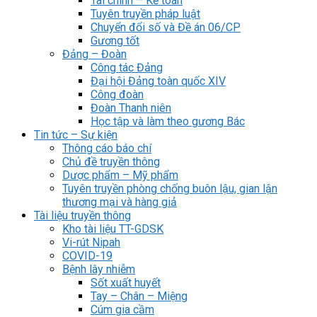
Tài chính – Kế toán
Tuyên truyền pháp luật
Chuyển đổi số và Đề án 06/CP
Gương tốt
Đảng – Đoàn
Công tác Đảng
Đại hội Đảng toàn quốc XIV
Công đoàn
Đoàn Thanh niên
Học tập và làm theo gương Bác
Tin tức – Sự kiện
Thông cáo báo chí
Chủ đề truyền thông
Dược phẩm – Mỹ phẩm
Tuyên truyền phòng chống buôn lậu, gian lận
thương mại và hàng giả
Tài liệu truyền thông
Kho tài liệu TT-GDSK
Vi-rút Nipah
COVID-19
Bệnh lây nhiễm
Sốt xuất huyết
Tay – Chân – Miệng
Cúm gia cầm