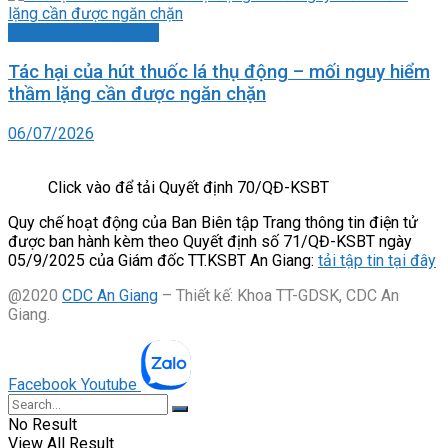
Bài viết theo đặt hàng
Tác hại của hút thuốc lá thụ động – mối nguy hiểm
thầm lặng cần được ngăn chặn
06/07/2026
Click vào để tải Quyết định 70/QĐ-KSBT
Quy chế hoạt động của Ban Biên tập Trang thông tin điện tử
được ban hành kèm theo Quyết định số 71/QĐ-KSBT ngày
05/9/2025 của Giám đốc TT.KSBT An Giang:
tải tập tin tại đây
@2020
CDC An Giang
– Thiết kế: Khoa TT-GDSK, CDC An
Giang.
Facebook
Youtube
No Result
View All Result