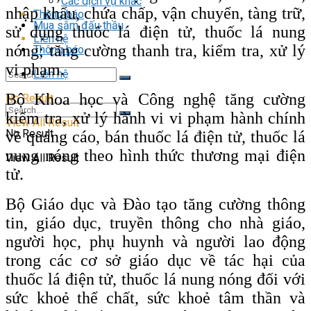
Các dịch vụ khác
nhập khẩu, chứa chấp, vận chuyển, tàng trữ,
Thông báo
Mua sắm đấu thầu
sử dụng thuốc lá điện tử, thuốc lá nung
Liên hệ
nóng; tăng cường thanh tra, kiểm tra, xử lý
Thông báo
vi phạm.
Liên hệ
Bộ Khoa học và Công nghệ tăng cường
No Result
kiểm tra, xử lý hành vi vi phạm hành chính
View All Result
No Result
về quảng cáo, bán thuốc lá điện tử, thuốc lá
nung nóng theo hình thức thương mại điện
View All Result
tử.
Bộ Giáo dục và Đào tạo tăng cường thông
tin, giáo dục, truyền thông cho nhà giáo,
người học, phụ huynh và người lao động
trong các cơ sở giáo dục về tác hại của
thuốc lá điện tử, thuốc lá nung nóng đối với
sức khoẻ thể chất, sức khoẻ tâm thần và