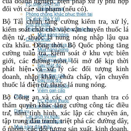
của doanh nghiệp, biện pháp xử lý phù hợp
PC dịch (Bộ Y tế)
đối với các sai phạm (nếu có).
Thalassemia
Phòng chống, khắc phục thiên tai
PC dịch (Bộ Y tế)
Bộ Tài chính tăng cường kiểm tra, xử lý,
Chủ đề khác
kiểm soát chặt chẽ việc vận chuyển thuốc lá
Phòng chống, khắc phục thiên tai
Mùa nắng nóng
điện tử, thuốc lá nung nóng nhập lậu qua
Chủ đề khác
cửa khẩu. Đồng thời, Bộ Quốc phòng tăng
PCD mùa mưa lũ
Mùa nắng nóng
cường tuần tra, kiểm soát ở khu vực biên
Cúm mùa
giới, các đường mòn, lối mở để kịp thời
PCD mùa mưa lũ
Đau mắt đỏ
phát hiện và xử lý các đối tượng kinh
Cúm mùa
doanh, nhập khẩu, chứa chấp, vận chuyển
Viêm gan cấp
Đau mắt đỏ
thuốc lá điện tử, thuốc lá nung nóng.
PC kháng thuốc
Viêm gan cấp
Bộ Công an và các cơ quan thanh tra có
Dịch vụ
PC kháng thuốc
thẩm quyền khác tăng cường công tác điều
Vắc xin tiêm ngừa
Dịch vụ
tra, nắm tình hình, xác lập các chuyên án,
Các dịch vụ khác
tập trung đấu tranh, triệt phá các đường dây,
Vắc xin tiêm ngừa
Mua sắm đấu thầu
ổ nhóm, các đối tượng sản xuất, kinh doanh,