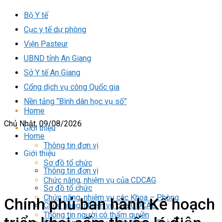
Bộ Y tế
Cục y tế dự phòng
Viện Pasteur
UBND tỉnh An Giang
Sở Y tế An Giang
Cổng dịch vụ công Quốc gia
Nền tảng “Bình dân học vụ số”
Home
Chủ Nhật, 09/08/2026
Giới thiệu
Home
Thông tin đơn vị
Giới thiệu
Sơ đồ tổ chức
Thông tin đơn vị
Chức năng, nhiệm vụ của CDCAG
Sơ đồ tổ chức
Chức năng, nhiệm vụ các Khoa – Phòng
Chính phủ ban hành Kế hoạch
Chức năng, nhiệm vụ của CDCAG
Thông tin người có thẩm quyền