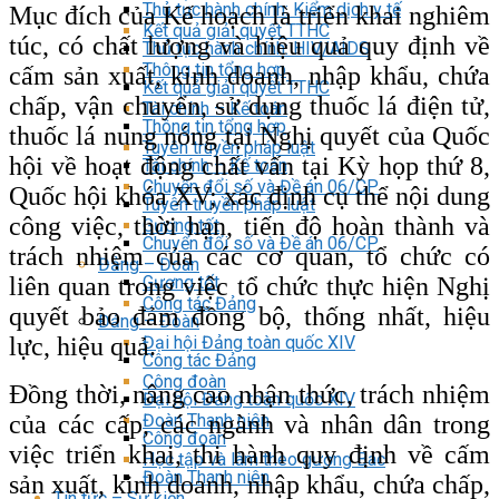
Thủ tục hành chính: Kiểm dịch y tế
Mục đích của Kế hoạch là triển khai nghiêm
Kết quả giải quyết TTHC
túc, có chất lượng và hiệu quả quy định về
Thủ tục hành chính: HIV/AIDS
Thông tin tổng hợp
cấm sản xuất, kinh doanh, nhập khẩu, chứa
Kết quả giải quyết TTHC
chấp, vận chuyển, sử dụng thuốc lá điện tử,
Tài chính – Kế toán
Thông tin tổng hợp
thuốc lá nung nóng tại Nghị quyết của Quốc
Tuyên truyền pháp luật
hội về hoạt động chất vấn tại Kỳ họp thứ 8,
Tài chính – Kế toán
Chuyển đổi số và Đề án 06/CP
Quốc hội khóa XV; xác định cụ thể nội dung
Tuyên truyền pháp luật
công việc, thời hạn, tiến độ hoàn thành và
Gương tốt
Chuyển đổi số và Đề án 06/CP
trách nhiệm của các cơ quan, tổ chức có
Đảng – Đoàn
liên quan trong việc tổ chức thực hiện Nghị
Gương tốt
Công tác Đảng
quyết bảo đảm đồng bộ, thống nhất, hiệu
Đảng – Đoàn
lực, hiệu quả.
Đại hội Đảng toàn quốc XIV
Công tác Đảng
Công đoàn
Đồng thời, nâng cao nhận thức, trách nhiệm
Đại hội Đảng toàn quốc XIV
của các cấp, các ngành và nhân dân trong
Đoàn Thanh niên
Công đoàn
việc triển khai, thi hành quy định về cấm
Học tập và làm theo gương Bác
Đoàn Thanh niên
sản xuất, kinh doanh, nhập khẩu, chứa chấp,
Tin tức – Sự kiện