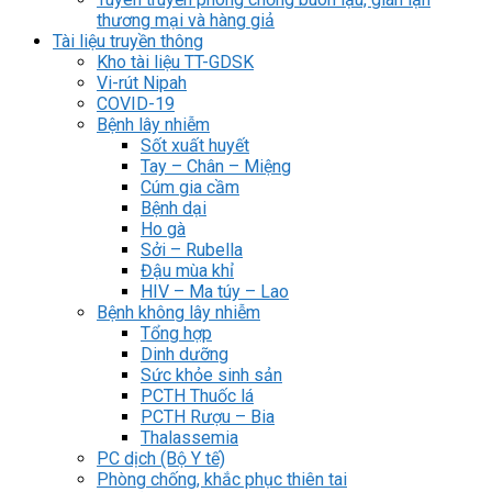
thương mại và hàng giả
Tài liệu truyền thông
Kho tài liệu TT-GDSK
Vi-rút Nipah
COVID-19
Bệnh lây nhiễm
Sốt xuất huyết
Tay – Chân – Miệng
Cúm gia cầm
Bệnh dại
Ho gà
Sởi – Rubella
Đậu mùa khỉ
HIV – Ma túy – Lao
Bệnh không lây nhiễm
Tổng hợp
Dinh dưỡng
Sức khỏe sinh sản
PCTH Thuốc lá
PCTH Rượu – Bia
Thalassemia
PC dịch (Bộ Y tế)
Phòng chống, khắc phục thiên tai