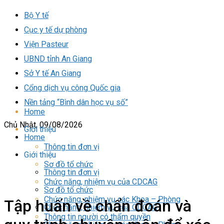
Bộ Y tế
Cục y tế dự phòng
Viện Pasteur
UBND tỉnh An Giang
Sở Y tế An Giang
Cổng dịch vụ công Quốc gia
Nền tảng “Bình dân học vụ số”
Home
Chủ Nhật, 09/08/2026
Giới thiệu
Home
Thông tin đơn vị
Giới thiệu
Sơ đồ tổ chức
Thông tin đơn vị
Chức năng, nhiệm vụ của CDCAG
Sơ đồ tổ chức
Chức năng, nhiệm vụ các Khoa – Phòng
Tập huấn về chẩn đoán và
Chức năng, nhiệm vụ của CDCAG
Thông tin người có thẩm quyền