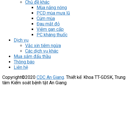
Chủ đề khác
Mùa nắng nóng
PCD mùa mưa lũ
Cúm mùa
Đau mắt đỏ
Viêm gan cấp
PC kháng thuốc
Dịch vụ
Vắc xin tiêm ngừa
Các dịch vụ khác
Mua sắm đấu thầu
Thông báo
Liên hệ
Copyright©2020
CDC An Giang
. Thiết kế: Khoa TT-GDSK, Trung
tâm Kiểm soát bệnh tật An Giang