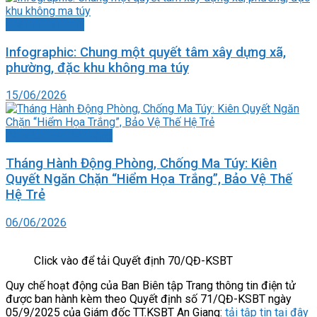
Chấm nhuận bút
Infographic: Chung một quyết tâm xây dựng xã,
phường, đặc khu không ma túy
15/06/2026
Bài viết theo đặt hàng
Tháng Hành Động Phòng, Chống Ma Túy: Kiên
Quyết Ngăn Chặn “Hiểm Họa Trắng”, Bảo Vệ Thế
Hệ Trẻ
06/06/2026
Click vào để tải Quyết định 70/QĐ-KSBT
Quy chế hoạt động của Ban Biên tập Trang thông tin điện tử
được ban hành kèm theo Quyết định số 71/QĐ-KSBT ngày
05/9/2025 của Giám đốc TT.KSBT An Giang:
tải tập tin tại đây