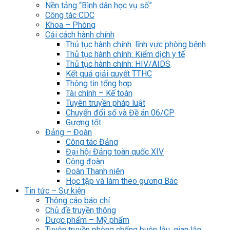
Nền tảng “Bình dân học vụ số”
Công tác CDC
Khoa – Phòng
Cải cách hành chính
Thủ tục hành chính: lĩnh vực phòng bệnh
Thủ tục hành chính: Kiểm dịch y tế
Thủ tục hành chính: HIV/AIDS
Kết quả giải quyết TTHC
Thông tin tổng hợp
Tài chính – Kế toán
Tuyên truyền pháp luật
Chuyển đổi số và Đề án 06/CP
Gương tốt
Đảng – Đoàn
Công tác Đảng
Đại hội Đảng toàn quốc XIV
Công đoàn
Đoàn Thanh niên
Học tập và làm theo gương Bác
Tin tức – Sự kiện
Thông cáo báo chí
Chủ đề truyền thông
Dược phẩm – Mỹ phẩm
Tuyên truyền phòng chống buôn lậu, gian lận