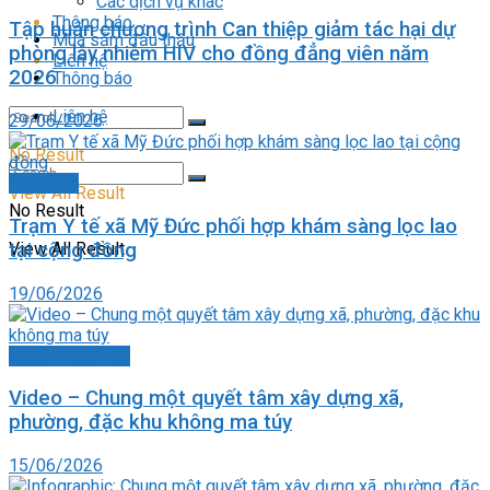
Các dịch vụ khác
Thông báo
Tập huấn chương trình Can thiệp giảm tác hại dự
Mua sắm đấu thầu
phòng lây nhiễm HIV cho đồng đẳng viên năm
Liên hệ
2026
Thông báo
Liên hệ
29/06/2026
No Result
Ảnh chụp
View All Result
No Result
Trạm Y tế xã Mỹ Đức phối hợp khám sàng lọc lao
tại cộng đồng
View All Result
19/06/2026
Chấm nhuận bút
Video – Chung một quyết tâm xây dựng xã,
phường, đặc khu không ma túy
15/06/2026