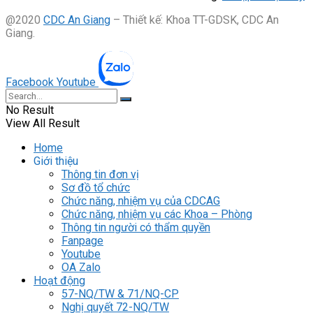
@2020
CDC An Giang
– Thiết kế: Khoa TT-GDSK, CDC An
Giang.
Facebook
Youtube
No Result
View All Result
Home
Giới thiệu
Thông tin đơn vị
Sơ đồ tổ chức
Chức năng, nhiệm vụ của CDCAG
Chức năng, nhiệm vụ các Khoa – Phòng
Thông tin người có thẩm quyền
Fanpage
Youtube
OA Zalo
Hoạt động
57-NQ/TW & 71/NQ-CP
Nghị quyết 72-NQ/TW