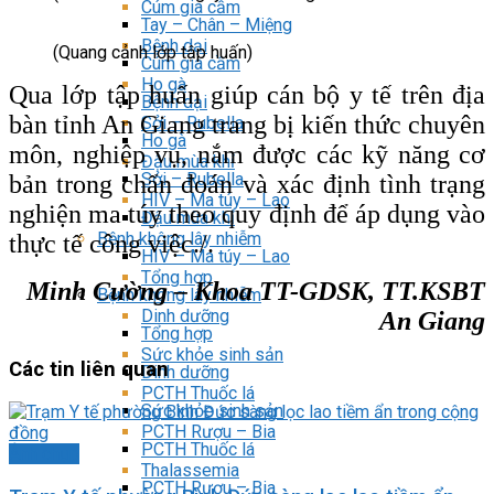
Cúm gia cầm
Tay – Chân – Miệng
Bệnh dại
(Quang cảnh lớp tập huấn)
Cúm gia cầm
Ho gà
Qua lớp tập huấn giúp cán bộ y tế trên địa
Bệnh dại
bàn tỉnh An Giang trang bị kiến thức chuyên
Sởi – Rubella
Ho gà
môn, nghiệp vụ, nắm được các kỹ năng cơ
Đậu mùa khỉ
Sởi – Rubella
bản trong chẩn đoán và xác định tình trạng
HIV – Ma túy – Lao
nghiện ma túy theo quy định để áp dụng vào
Đậu mùa khỉ
Bệnh không lây nhiễm
thực tế công việc./.
HIV – Ma túy – Lao
Tổng hợp
Minh Cường –
Khoa TT-GDSK, TT.KSBT
Bệnh không lây nhiễm
Dinh dưỡng
An Giang
Tổng hợp
Sức khỏe sinh sản
Các tin liên quan
Dinh dưỡng
PCTH Thuốc lá
Sức khỏe sinh sản
PCTH Rượu – Bia
PCTH Thuốc lá
Ảnh chụp
Thalassemia
PCTH Rượu – Bia