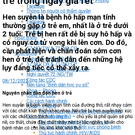
trẻ trong ngày giá rét
Chức năng, nhiệm vụ các Khoa – Phòng
Fanpage
Thông tin người có thẩm quyền
Hen suyễn là bệnh hô hấp mạn tính
Youtube
Fanpage
thường gặp ở trẻ em, nhất là ở trẻ dưới
OA Zalo
Youtube
2 tuổi. Trẻ bị hen rất dễ bị suy hô hấp và
Hoạt động
có nguy cơ tử vong khi lên cơn. Do đó,
OA Zalo
57-NQ/TW & 71/NQ-CP
cần phát hiện và chẩn đoán sớm cơn
Hoạt động
hen ở trẻ, để tránh dẫn đến những hệ
Nghị quyết 72-NQ/TW
57-NQ/TW & 71/NQ-CP
lụy đáng tiếc có thể xảy ra.
Nền tảng “Bình dân học vụ số”
Nghị quyết 72-NQ/TW
Công tác CDC
08/12/2022
Nền tảng “Bình dân học vụ số”
Khoa – Phòng
Nguyên nhân dẫn đến hen ở trẻ
Công tác CDC
Cải cách hành chính
Hen suyễn là bệnh viêm mạn tính của đường thở, rất nhạy cảm
Khoa – Phòng
với các chất kích thích khác nhau. Nếu trẻ bị hen suyễn tiếp xúc
Thủ tục hành chính: lĩnh vực phòng bệnh
Cải cách hành chính
với các chất kích thích
đường thở
– chủ yếu là phế quản sẽ phù
Thủ tục hành chính: Kiểm dịch y tế
nề, co thắt, chứa đầy chất nhầy nên bị tắc nghẽn, khiến cho
Thủ tục hành chính: lĩnh vực phòng bệnh
bệnh nhân có cơn ho, khò khè, khó thở.
Thủ tục hành chính: HIV/AIDS