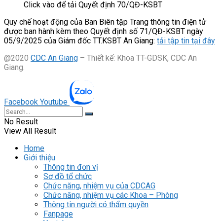
Click vào để tải Quyết định 70/QĐ-KSBT
Quy chế hoạt động của Ban Biên tập Trang thông tin điện tử
được ban hành kèm theo Quyết định số 71/QĐ-KSBT ngày
05/9/2025 của Giám đốc TT.KSBT An Giang:
tải tập tin tại đây
@2020
CDC An Giang
– Thiết kế: Khoa TT-GDSK, CDC An
Giang.
Facebook
Youtube
No Result
View All Result
Home
Giới thiệu
Thông tin đơn vị
Sơ đồ tổ chức
Chức năng, nhiệm vụ của CDCAG
Chức năng, nhiệm vụ các Khoa – Phòng
Thông tin người có thẩm quyền
Fanpage