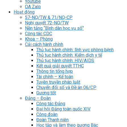
Youtube
OA Zalo
Hoạt động
57-NQ/TW & 71/NQ-CP
Nghị quyết 72-NQ/TW
Nền tảng “Bình dân học vụ số”
Công tác CDC
Khoa – Phòng
Cải cách hành chính
Thủ tục hành chính: lĩnh vực phòng bệnh
Thủ tục hành chính: Kiểm dịch y tế
Thủ tục hành chính: HIV/AIDS
Kết quả giải quyết TTHC
Thông tin tổng hợp
Tài chính – Kế toán
Tuyên truyền pháp luật
Chuyển đổi số và Đề án 06/CP
Gương tốt
Đảng – Đoàn
Công tác Đảng
Đại hội Đảng toàn quốc XIV
Công đoàn
Đoàn Thanh niên
Học tập và làm theo gương Bác