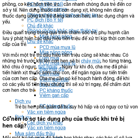
PC dịch (Bộ Y tế)
phồng, co kéo hõm trên ức… cần nhanh chóng đưa trẻ đến cơ
Thalassemia
sở y tế. Nên dùng thuốc cắt cơn dạng xịt, không nên dùng
Phòng chống, khắc phục thiên tai
thuốc dạng uống khi trẻ đang lên cơn hen, vì tác dụng chậm và
PC dịch (Bộ Y tế)
yếu.
Chủ đề khác
Phòng chống, khắc phục thiên tai
Điều quan trọng trong quá trình chăm sóc trẻ, phụ huynh cần
Mùa nắng nóng
lưu ý phát hiện các dấu hiệu tiền triệu để xử trí kịp thời cơn hen
Chủ đề khác
cấp của trẻ.
PCD mùa mưa lũ
Mùa nắng nóng
Với mỗi một trẻ thì dấu hiệu tiền triệu cũng sẽ khác nhau. Có
Cúm mùa
những trẻ trước khi lên cơn hen sẽ bị
chảy mũi
, ho từng tràng,
PCD mùa mưa lũ
khó chịu ở ngực,
tức ngực
… Ngay từ khi đó, cha mẹ đã phải
Đau mắt đỏ
tiến hành xịt thuốc sớm cho con, để ngăn ngừa sự tiến triển
Cúm mùa
của cơn hen cấp. Cha mẹ cần có kế hoạch hành động, để khi
Viêm gan cấp
có các yếu tố tiền triệu chứng thì sẽ xử trí ngay, để chấm dứt
Đau mắt đỏ
cơn hen cho trẻ.
PC kháng thuốc
Viêm gan cấp
Dịch vụ
PC kháng thuốc
Trẻ bị hen phế quản dễ bị suy hô hấp và có nguy cơ tử von
Vắc xin tiêm ngừa
Dịch vụ
Có nên lo sợ tác dụng phụ của thuốc khi trẻ bị
Các dịch vụ khác
hen cấp?
Vắc xin tiêm ngừa
Mua sắm đấu thầu
Mỗi một trẻ có mức độ bệnh hen khác nhau, các bác sĩ sẽ lựa