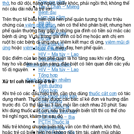
Cúm gia cầm
thở
, ho dữ dội, nặng ngực, quấy khóc, phải ngồi thở, không thể
Tay – Chân – Miệng
nói câu dài nếu là trẻ lớn.
Bệnh dại
Cúm gia cầm
Trên thực tế biểu hiện của hen phế quản tương tự như triệu
Ho gà
chứng của
viêm phế quản
, nên có thể khó phân biệt, nhưng hen
Bệnh dại
phế quản thường hay gặp ở những gia đình có tiền sử mắc các
Sởi – Rubella
bệnh dị ứng. Ví dụ trong gia đình có bố mẹ hoặc anh chị em
Ho gà
ruột bị các bệnh dị ứng như: Viêm kết mạc dị ứng,
viêm mũi dị
Đậu mùa khỉ
ứng
hoặc
viêm da cơ địa
, mày đay, hen phế quản…
Sởi – Rubella
HIV – Ma túy – Lao
Đặc điểm của ho hen phế quản là ho tăng sau khi vận động,
Đậu mùa khỉ
hay ho về đêm và gần sáng, đặc biệt có liên quan đến các yếu
Bệnh không lây nhiễm
tố dị nguyên.
HIV – Ma túy – Lao
Tổng hợp
Bệnh không lây nhiễm
Xử trí cơn hen cấp ở trẻ
Dinh dưỡng
Tổng hợp
Khi trẻ có các dấu hiệu trên, cần cho dùng
thuốc cắt cơn
có tác
Sức khỏe sinh sản
dụng nhanh. Thuốc này được các bác sĩ kê đơn và hướng dẫn
Dinh dưỡng
trước đó. Có thể lặp lại 3 lần, mỗi lần cách nhau 20 phút. Sau
PCTH Thuốc lá
khi dùng thuốc cắt cơn, nếu trẻ chuyển biến tốt thì có thể cho
Sức khỏe sinh sản
trẻ nghỉ ngơi, khám lại sau đó.
PCTH Rượu – Bia
PCTH Thuốc lá
Nếu trẻ không chuyển biến tốt, vẫn còn thở nhanh, khó thở,
Thalassemia
PCTH Rượu – Bia
hoặc trẻ có biểu hiện nói không nổi, tím tái, cánh mũi phập