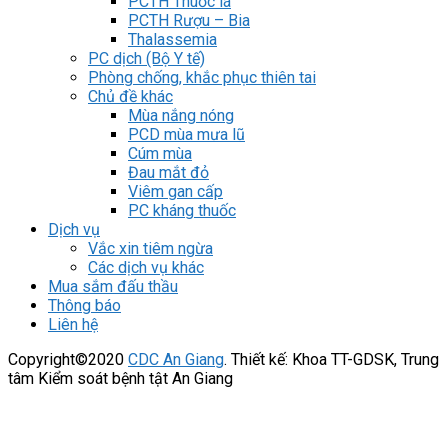
PCTH Thuốc lá
PCTH Rượu – Bia
Thalassemia
PC dịch (Bộ Y tế)
Phòng chống, khắc phục thiên tai
Chủ đề khác
Mùa nắng nóng
PCD mùa mưa lũ
Cúm mùa
Đau mắt đỏ
Viêm gan cấp
PC kháng thuốc
Dịch vụ
Vắc xin tiêm ngừa
Các dịch vụ khác
Mua sắm đấu thầu
Thông báo
Liên hệ
Copyright©2020
CDC An Giang
. Thiết kế: Khoa TT-GDSK, Trung
tâm Kiểm soát bệnh tật An Giang