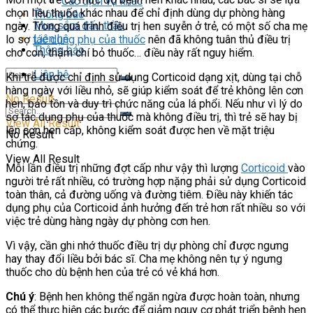
Các dịch vụ khác
chọn liều thuốc khác nhau để chỉ định dùng dự phòng hàng
Thông báo
Mua sắm đấu thầu
ngày. Trong quá trình điều trị hen suyễn ở trẻ, có một số cha mẹ
Liên hệ
lo sợ
tác dụng phụ của thuốc
nên đã không tuân thủ điều trị
Thông báo
cho con, thậm chí bỏ thuốc… điều này rất nguy hiểm.
Liên hệ
Khi trẻ được chỉ định sử dụng Corticoid dạng xịt, dùng tại chỗ
hàng ngày với liều nhỏ, sẽ giúp kiểm soát để trẻ không lên cơn
No Result
hen, bảo tồn và duy trì chức năng của lá phổi. Nếu như vì lý do
sợ tác dụng phụ của thuốc mà không điều trị, thì trẻ sẽ hay bị
View All Result
lên cơn hen cấp, không kiểm soát được hen về mặt triệu
No Result
chứng.
View All Result
Mỗi lần điều trị những đợt cấp như vậy thì lượng
Corticoid
vào
người trẻ rất nhiều, có trường hợp nặng phải sử dụng Corticoid
toàn thân, cả đường uống và đường tiêm. Điều này khiến tác
dụng phụ của Corticoid ảnh hưởng đến trẻ hơn rất nhiều so với
việc trẻ dùng hàng ngày dự phòng cơn hen.
Vì vậy, cần ghi nhớ thuốc điều trị dự phòng chỉ được ngưng
hay thay đổi liều bởi bác sĩ. Cha mẹ không nên tự ý ngưng
thuốc cho dù bệnh hen của trẻ có vẻ khá hơn.
Chú ý
: Bệnh hen không thể ngăn ngừa được hoàn toàn, nhưng
có thể thực hiện các bước để giảm nguy cơ phát triển bệnh hen