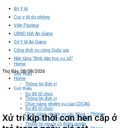
Bộ Y tế
Cục y tế dự phòng
Viện Pasteur
UBND tỉnh An Giang
Sở Y tế An Giang
Cổng dịch vụ công Quốc gia
Nền tảng “Bình dân học vụ số”
Home
Thứ Bảy, 08/08/2026
Giới thiệu
Home
Thông tin đơn vị
Giới thiệu
Sơ đồ tổ chức
Thông tin đơn vị
Chức năng, nhiệm vụ của CDCAG
Sơ đồ tổ chức
Chức năng, nhiệm vụ các Khoa – Phòng
Xử trí kịp thời cơn hen cấp ở
Chức năng, nhiệm vụ của CDCAG
Thông tin người có thẩm quyền