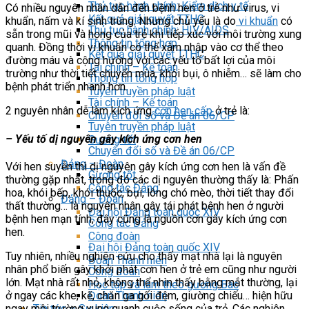
Thủ tục hành chính: Kiểm dịch y tế
Có nhiều nguyên nhân dẫn đến bệnh hen ở trẻ như virus, vi
Kết quả giải quyết TTHC
khuẩn, nấm và kí sinh trùng. Nhưng chủ yếu là do
vi khuẩn
có
Thủ tục hành chính: HIV/AIDS
sẵn trong mũi và họng của trẻ khi tiếp xúc với môi trường xung
Thông tin tổng hợp
quanh. Đồng thời vi khuẩn có thể xâm nhập vào cơ thể theo
Kết quả giải quyết TTHC
đường máu và cộng hưởng với các yếu tố bất lợi của môi
Tài chính – Kế toán
trường như thời tiết chuyển mùa, khói bụi, ô nhiễm… sẽ làm cho
Thông tin tổng hợp
bệnh phát triển nhanh hơn.
Tuyên truyền pháp luật
Tài chính – Kế toán
2 nguyên nhân dễ làm kích ứng
cơn hen cấp
ở trẻ là:
Chuyển đổi số và Đề án 06/CP
Tuyên truyền pháp luật
– Yếu tố dị nguyên gây kích ứng cơn hen
Gương tốt
Chuyển đổi số và Đề án 06/CP
Đảng – Đoàn
Với hen suyễn thì dị nguyên gây kích ứng cơn hen là vấn đề
Gương tốt
thường gặp nhất, trong đó các dị nguyên thường thấy là: Phấn
Công tác Đảng
hoa, khói bếp, khói thuốc, bụi, lông chó mèo, thời tiết thay đổi
Đảng – Đoàn
thất thường… là nguyên nhân gây tái phát bệnh hen ở người
Đại hội Đảng toàn quốc XIV
bệnh hen mạn tính, đây cũng là nguồn cơn gây kích ứng cơn
Công tác Đảng
hen.
Công đoàn
Đại hội Đảng toàn quốc XIV
Tuy nhiên, nhiều nghiên cứu cho thấy mạt nhà lại là nguyên
Đoàn Thanh niên
nhân phổ biến gây khởi phát cơn hen ở trẻ em cũng như người
Công đoàn
lớn. Mạt nhà rất nhỏ, không thể nhìn thấy bằng mắt thường, lại
Học tập và làm theo gương Bác
ở ngay các khe, kẽ, chăn ga gối đệm, giường chiếu… hiện hữu
Đoàn Thanh niên
ngay môi trường xung quanh cuộc sống của trẻ. Các nghiên
Tin tức – Sự kiện