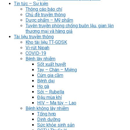
Tin tức – Sự kiện
Thông cáo báo chí
Chủ đề truyền thông
Dược phẩm – Mỹ phẩm
Tuyên truyền phòng chống buôn lậu, gian lận
thương mại và hàng giả
Tài liệu truyền thông
Kho tài liệu TT-GDSK
Vi-rút Nipah
COVID-19
Bệnh lây nhiễm
Sốt xuất huyết
Tay – Chân – Miệng
Cúm gia cầm
Bệnh dại
Ho gà
Sởi – Rubella
Đậu mùa khỉ
HIV – Ma túy – Lao
Bệnh không lây nhiễm
Tổng hợp
Dinh dưỡng
Sức khỏe sinh sản